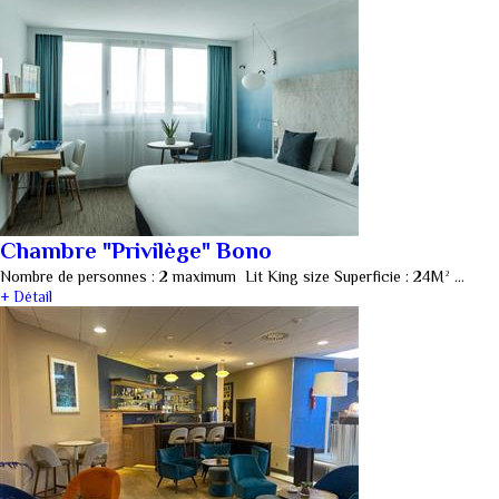
Chambre "Privilège" Bono
Nombre de personnes : 2 maximum Lit King size Superficie : 24M² …
+ Détail