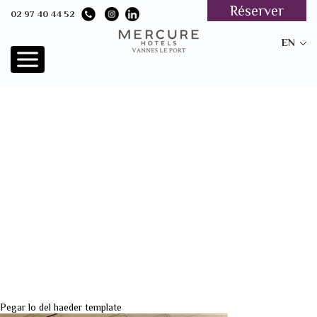
Réserver
02 97 40 44 52
EN
Pegar lo del haeder template