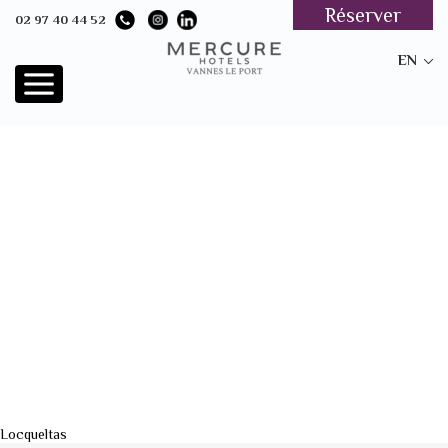
Réserver
02 97 40 44 52
EN
Locqueltas