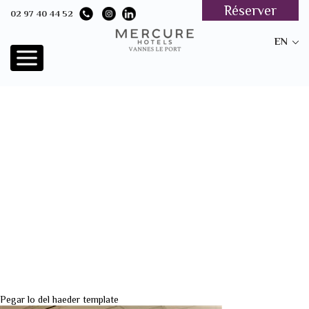
Réserver
02 97 40 44 52
EN
Pegar lo del haeder template