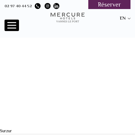
Réserver
02 97 40 44 52
EN
Surzur