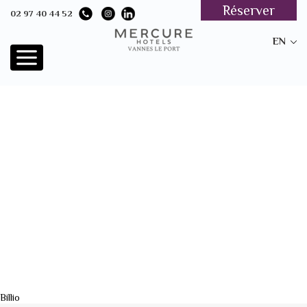
Réserver
02 97 40 44 52
EN
Billio