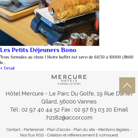
Les Petits Déjeuners Bono
Trois formules au choix ! Notre buffet est servi de 6H30 à 10H00 (11h00
le…
+ Détail
Hôtel Mercure
- Le Parc Du Golfe, 19 Rue Daniel
Gilard, 56000 Vannes
Tél : 02 97 40 44 52
Fax : 02 97 63 03 20 Email
:
h2182@accor.com
Contact
-
Partenariat
-
Plan d'accès
-
Plan du site
-
Mentions légales
-
Nos flux RSS
-
Création et référencement E-comouest