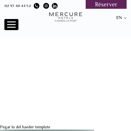
Réserver
02 97 40 44 52
EN
Pegar lo del haeder template