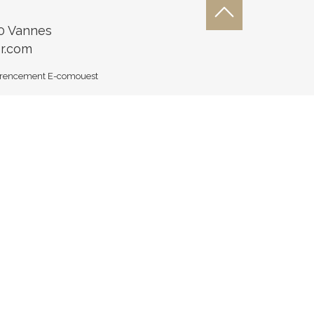
00 Vannes
r.com
férencement E-comouest