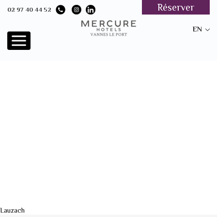
Réserver
02 97 40 44 52
EN
Lauzach