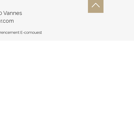
00 Vannes
r.com
férencement E-comouest